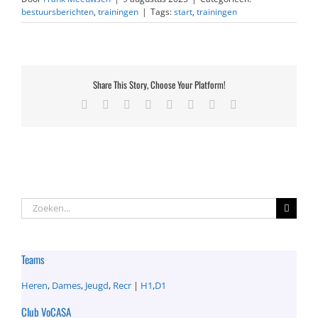
bestuursberichten
,
trainingen
|
Tags:
start
,
trainingen
Share This Story, Choose Your Platform!
Facebook
X
Reddit
LinkedIn
Tumblr
Pinterest
Vk
E-
mail
Zoeken
naar:
Teams
Heren
,
Dames
,
Jeugd
,
Recr
|
H1
,
D1
Club VoCASA