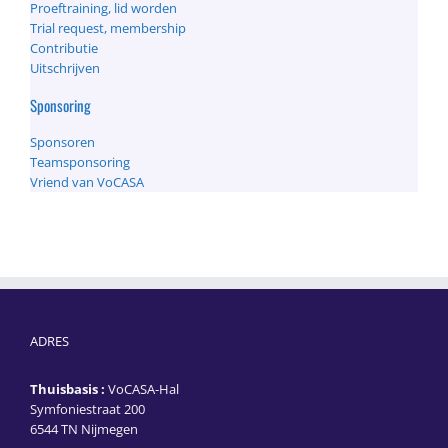
Proeftraining, lid worden
Trial request, membership
Contributie
Uitschrijven
Sponsoring
Sponsoren
Teamsponsoring
Vriend van VoCASA
ADRES
Thuisbasis :
VoCASA-Hal
Symfoniestraat 200
6544 TN Nijmegen