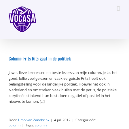
Ga
naar
inhoud
Column: Frits Rits gaat in de politiek
Jawel, lieve lezeressen en beste lezers van mijn column, je las het
goed. Jullie veel gelezen en vaak verguisde Frits heeft ook
belangstelling voor de landelijke politiek. Hoewel het ook in
Nederland en omstreken vaak huilen met de pet is, de politieke
coryfeeën stinkend hun best doen negatief of positief in het
nieuws te komen, [...]
Door
Timo van Zandbrink
|
4 juli 2012
|
Categorieën:
column
|
Tags:
column