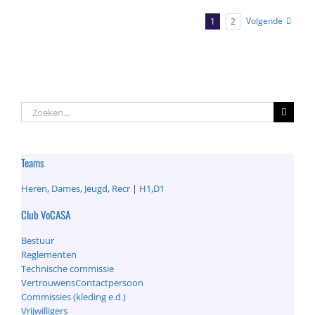
Volgende
1
2
Zoeken
naar:
Teams
Heren
,
Dames
,
Jeugd
,
Recr
|
H1
,
D1
Club VoCASA
Bestuur
Reglementen
Technische commissie
VertrouwensContactpersoon
Commissies (kleding e.d.)
Vrijwilligers