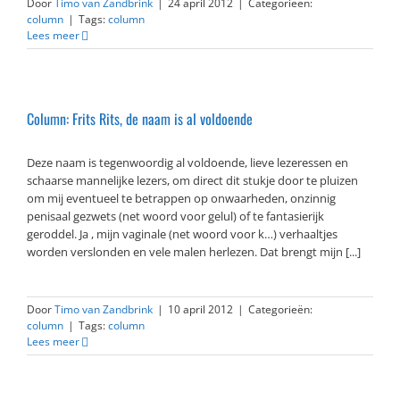
Door
Timo van Zandbrink
|
24 april 2012
|
Categorieën:
column
|
Tags:
column
Lees meer
Column: Frits Rits, de naam is al voldoende
Deze naam is tegenwoordig al voldoende, lieve lezeressen en
schaarse mannelijke lezers, om direct dit stukje door te pluizen
om mij eventueel te betrappen op onwaarheden, onzinnig
penisaal gezwets (net woord voor gelul) of te fantasierijk
geroddel. Ja , mijn vaginale (net woord voor k…) verhaaltjes
worden verslonden en vele malen herlezen. Dat brengt mijn [...]
Door
Timo van Zandbrink
|
10 april 2012
|
Categorieën:
column
|
Tags:
column
Lees meer