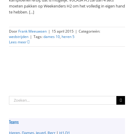
moeten pakken op Weekenders H2 om het volledig in eigen hand
te hebben. [...]
Door
Frank Meeuwsen
|
15 april 2015
|
Categorieën:
wedstrijden
|
Tags:
dames 10
,
heren 5
Lees meer
Zoeken
naar:
Teams
Heren
,
Dames
,
Jeugd
,
Recr
|
H1
,
D1