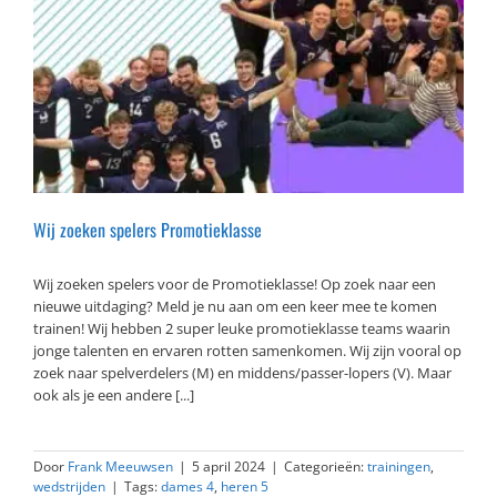
Wij zoeken spelers Promotieklasse
Wij zoeken spelers voor de Promotieklasse! Op zoek naar een
nieuwe uitdaging? Meld je nu aan om een keer mee te komen
trainen! Wij hebben 2 super leuke promotieklasse teams waarin
jonge talenten en ervaren rotten samenkomen. Wij zijn vooral op
zoek naar spelverdelers (M) en middens/passer-lopers (V). Maar
ook als je een andere [...]
Door
Frank Meeuwsen
|
5 april 2024
|
Categorieën:
trainingen
,
wedstrijden
|
Tags:
dames 4
,
heren 5