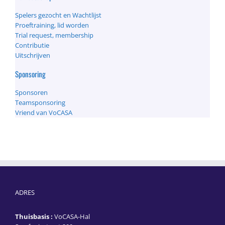
Spelers gezocht en Wachtlijst
Proeftraining, lid worden
Trial request, membership
Contributie
Uitschrijven
Sponsoring
Sponsoren
Teamsponsoring
Vriend van VoCASA
ADRES
Thuisbasis :
VoCASA-Hal